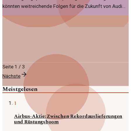
könnten weitreichende Folgen für die Zukunft von Audi
haben.
Seite
1
/
3
Nächste
Meistgelesen
1
Airbus-Aktie: Zwischen Rekordauslieferungen
und Rüstungsboom